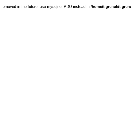
e removed in the future: use mysqli or PDO instead in
/home/tigrenok/tigren