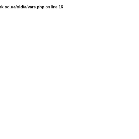
ok.od.ua/old/a/vars.php
on line
16